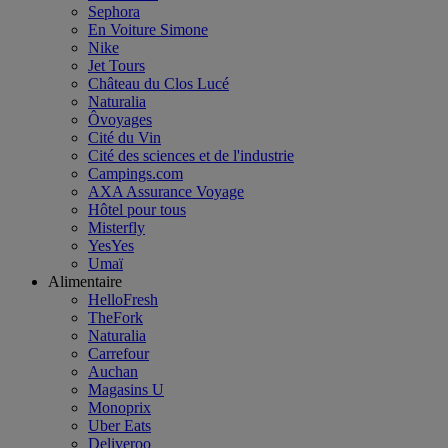
Sephora
En Voiture Simone
Nike
Jet Tours
Château du Clos Lucé
Naturalia
Ôvoyages
Cité du Vin
Cité des sciences et de l'industrie
Campings.com
AXA Assurance Voyage
Hôtel pour tous
Misterfly
YesYes
Umaï
Alimentaire
HelloFresh
TheFork
Naturalia
Carrefour
Auchan
Magasins U
Monoprix
Uber Eats
Deliveroo