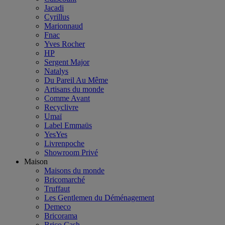
Jacadi
Cyrillus
Marionnaud
Fnac
Yves Rocher
HP
Sergent Major
Natalys
Du Pareil Au Même
Artisans du monde
Comme Avant
Recyclivre
Umaï
Label Emmaüs
YesYes
Livrenpoche
Showroom Privé
Maison
Maisons du monde
Bricomarché
Truffaut
Les Gentlemen du Déménagement
Demeco
Bricorama
Brico Cash