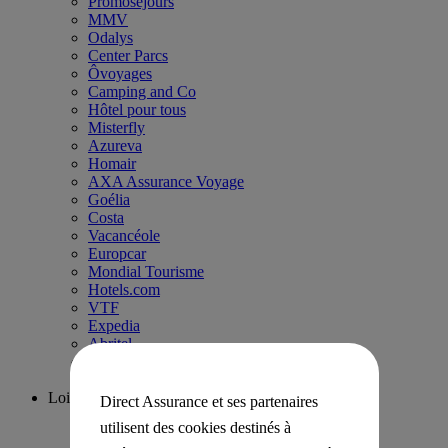
Promoséjours
MMV
Odalys
Center Parcs
Ôvoyages
Camping and Co
Hôtel pour tous
Misterfly
Azureva
Homair
AXA Assurance Voyage
Goélia
Costa
Vacancéole
Europcar
Mondial Tourisme
Hotels.com
VTF
Expedia
Abritel
Travelski
Skimium
Loisirs
Direct Assurance et ses partenaires
Ligue1+
utilisent des cookies destinés à
Fnac Spectacles