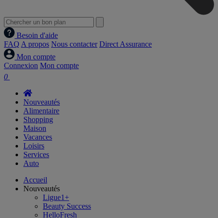
Besoin d'aide
FAQ
A propos
Nous contacter
Direct Assurance
Mon compte
Connexion
Mon compte
0
Nouveautés
Alimentaire
Shopping
Maison
Vacances
Loisirs
Services
Auto
Accueil
Nouveautés
Ligue1+
Beauty Success
HelloFresh