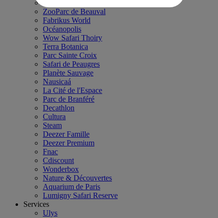
Château de Chantilly
ZooParc de Beauval
Fabrikus World
Océanopolis
Wow Safari Thoiry
Terra Botanica
Parc Sainte Croix
Safari de Peaugres
Planète Sauvage
Nausicaá
La Cité de l'Espace
Parc de Branféré
Decathlon
Cultura
Steam
Deezer Famille
Deezer Premium
Fnac
Cdiscount
Wonderbox
Nature & Découvertes
Aquarium de Paris
Lumigny Safari Reserve
Services
Ulys