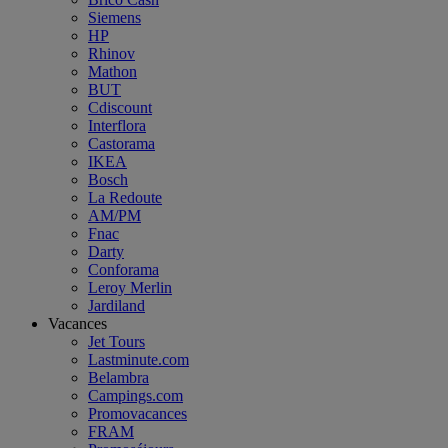
Siemens
HP
Rhinov
Mathon
BUT
Cdiscount
Interflora
Castorama
IKEA
Bosch
La Redoute
AM/PM
Fnac
Darty
Conforama
Leroy Merlin
Jardiland
Vacances
Jet Tours
Lastminute.com
Belambra
Campings.com
Promovacances
FRAM