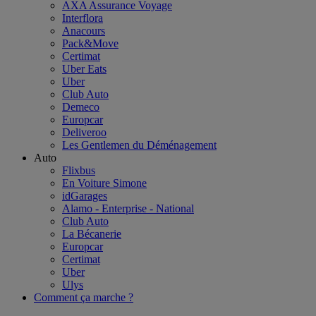
AXA Assurance Voyage
Interflora
Anacours
Pack&Move
Certimat
Uber Eats
Uber
Club Auto
Demeco
Europcar
Deliveroo
Les Gentlemen du Déménagement
Auto
Flixbus
En Voiture Simone
idGarages
Alamo - Enterprise - National
Club Auto
La Bécanerie
Europcar
Certimat
Uber
Ulys
Comment ça marche ?