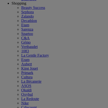
Shopping
Beauty Success
Sephora
Zalando
Decathlon
Etam
Sarenza
Spartoo
C&A
Gémo
Vertbaudet
1083
La Gentle Factory
Eram
Aubert
King Jouet
Primark
Cultura
La Bécanerie
ASOS
Okaïdi
Oxybul
La Redoute
Nike
Cdiscount