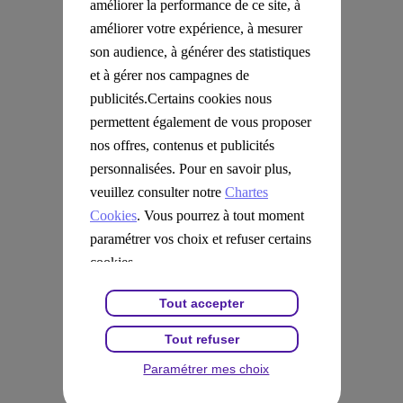
mk2
améliorer la performance de ce site, à
Pathé
améliorer votre expérience, à mesurer
UGC
Cité du Vin
son audience, à générer des statistiques
Cité des sciences et de l'industrie
et à gérer nos campagnes de
Aquaboulevard
publicités.Certains cookies nous
Les Clubs Forest Hill
Walibi Rhône Alpes
permettent également de vous proposer
Les Cercles de la Forme
nos offres, contenus et publicités
Château du Clos Lucé
Megarama
personnalisées. Pour en savoir plus,
CGR
veuillez consulter notre
Chartes
CinéChèque
Zoo de la Flèche
Cookies
. Vous pourrez à tout moment
Vulcania
paramétrer vos choix et refuser certains
France Miniature
Kiosque Presse
cookies.
EPISOD
Parc Spirou
Tout accepter
Zoo d'Amnéville
Jardin d'Acclimatation
Tout refuser
Neoness - Keepcool - Metabolik
Parc Astérix
Paramétrer mes choix
Mer de sable
Musée Grévin